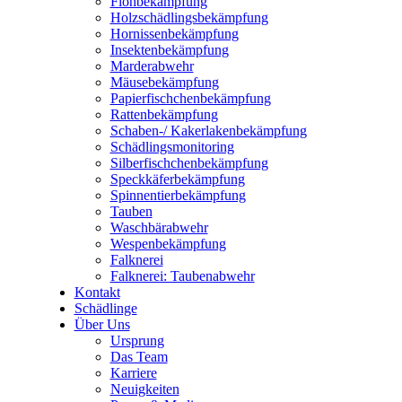
Floh­be­kämp­fung
Holz­schäd­lings­be­kämp­fung
Hor­nis­sen­be­kämp­fung
Insek­ten­be­kämp­fung
Mar­der­ab­wehr
Mäu­se­be­kämp­fung
Papier­fisch­chen­be­kämp­fung
Rat­ten­be­kämp­fung
Scha­­­ben-/ Kaker­la­ken­be­kämp­fung
Schäd­lings­mo­ni­to­ring
Sil­ber­fisch­chen­be­kämp­fung
Speck­kä­fer­be­kämp­fung
Spin­nen­tier­be­kämp­fung
Tau­ben
Wasch­bär­ab­wehr
Wes­pen­be­kämp­fung
Falk­ne­rei
Falk­ne­rei: Tau­ben­ab­wehr
Kon­takt
Schäd­lin­ge
Über Uns
Ursprung
Das Team
Kar­rie­re
Neu­ig­kei­ten