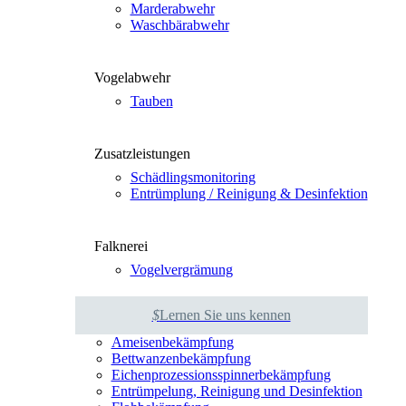
Mar­der­ab­wehr
Wasch­bär­ab­wehr
Vogel­ab­wehr
Tau­ben
Zusatz­leis­tun­gen
Schäd­lings­mo­ni­to­ring
Ent­rümp­lung / Rei­ni­gung & Des­in­fek­ti­on
Falk­ne­rei
Vogel­ver­grä­mung
$
Ler­nen Sie uns ken­nen
Amei­sen­be­kämp­fung
Bett­wan­zen­be­kämp­fung
Eichen­pro­zes­si­ons­spin­ner­be­kämp­fung
Ent­rüm­pe­lung, Rei­ni­gung und Des­in­fek­ti­on