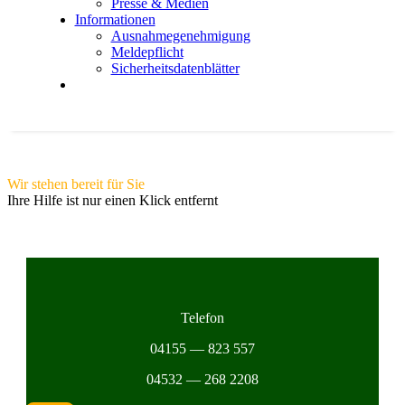
Pres­se & Medi­en
Infor­ma­tio­nen
Aus­nah­me­ge­neh­mi­gung
Mel­de­pflicht
Sicher­heits­da­ten­blät­ter
Wir ste­hen bereit für Sie
Ihre Hil­fe ist nur einen Klick ent­fernt
Tele­fon
04155 — 823 557
04532 — 268 2208