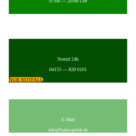
07:00 — 20:00 Uhr
Not­ruf 24h
04155 — 828 0101
NUR NOTFALL
E‑Mail
info@haim-gmbh.de