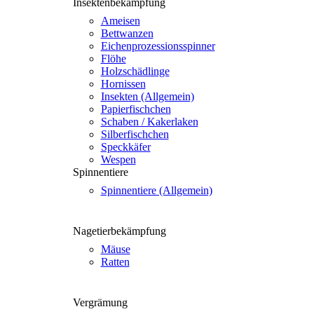
Insek­ten­be­kämp­fung
Amei­sen
Bett­wan­zen
Eichen­pro­zes­si­ons­spin­ner
Flö­he
Holz­schäd­lin­ge
Hor­nis­sen
Insek­ten (all­ge­mein)
Papier­fisch­chen
Scha­ben / Kaker­la­ken
Sil­ber­fisch­chen
Speck­kä­fer
Wes­pen
Spin­nen­tie­re
Spin­nen­tie­re (all­ge­mein)
Nage­tier­be­kämp­fung
Mäu­se
Rat­ten
Ver­grä­mung