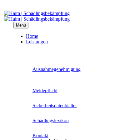
Menü
Home
Leis­tun­gen
Aus­nah­me­ge­neh­mi­gung
Mel­de­pflicht
Sicher­heits­da­ten­blät­ter
Schäd­lings­le­xi­kon
Kon­takt