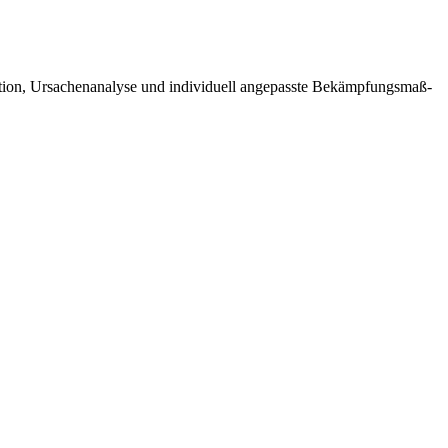
­ti­on, Ursa­chen­ana­ly­se und indi­vi­du­ell ange­pass­te Bekämp­fungs­maß­