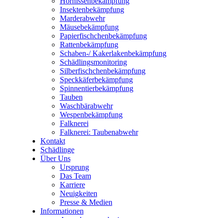
Hor­nis­sen­be­kämp­fung
Insek­ten­be­kämp­fung
Mar­der­ab­wehr
Mäu­se­be­kämp­fung
Papier­fisch­chen­be­kämp­fung
Rat­ten­be­kämp­fung
Scha­­­ben-/ Kaker­la­ken­be­kämp­fung
Schäd­lings­mo­ni­to­ring
Sil­ber­fisch­chen­be­kämp­fung
Speck­kä­fer­be­kämp­fung
Spin­nen­tier­be­kämp­fung
Tau­ben
Wasch­bär­ab­wehr
Wes­pen­be­kämp­fung
Falk­ne­rei
Falk­ne­rei: Tau­ben­ab­wehr
Kon­takt
Schäd­lin­ge
Über Uns
Ursprung
Das Team
Kar­rie­re
Neu­ig­kei­ten
Pres­se & Medi­en
Infor­ma­tio­nen