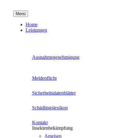
Menü
Home
Leis­tun­gen
Aus­nah­me­ge­neh­mi­gung
Mel­de­pflicht
Sicher­heits­da­ten­blät­ter
Schäd­lings­le­xi­kon
Kon­takt
Insek­ten­be­kämp­fung
Amei­sen