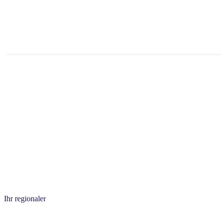
Ihr
regio­na­ler