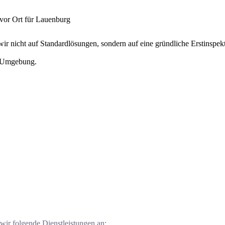
 vor Ort für Lau­en­burg
 wir nicht auf Stan­dard­lö­sun­gen, son­dern auf eine gründ­li­che Erst­in­spek
d Umge­bung.
ir fol­gen­de Dienst­leis­tun­gen an: