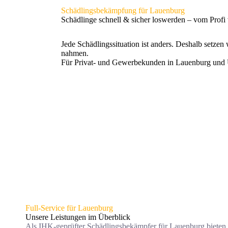
Schäd­lings­be­kämp­fung für Lau­en­burg
Schäd­lin­ge schnell & sicher los­wer­den – vom Pro­fi
Jede Schäd­lings­si­tua­ti­on ist anders. Des­halb set­zen
nah­men.
Für Pri­vat- und Gewer­be­kun­den in Lau­en­burg un
Full-Ser­vice für Lau­en­burg
Unse­re Leis­tun­gen im Über­blick
Als IHK-geprüf­ter Schäd­lings­be­kämp­fer für Lau­en­burg bie­ten w