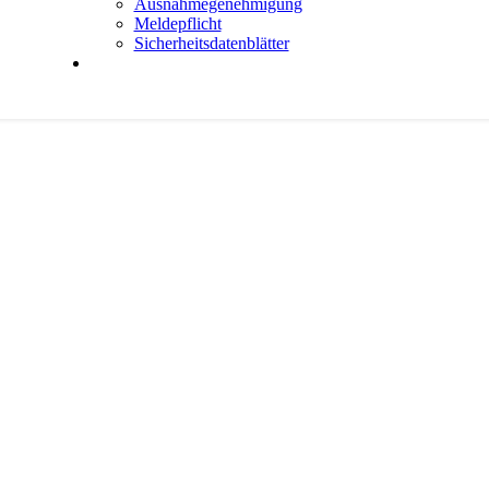
Aus­nah­me­ge­neh­mi­gung
Mel­de­pflicht
Sicher­heits­da­ten­blät­ter