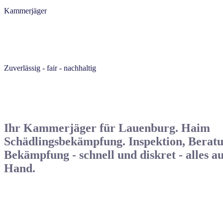
Kam­mer­jä­ger
Zuver­läs­sig
-
fair
-
nach­hal­tig
Ihr
Kam­mer­jä­ger
für
Lau­en­burg.
Haim
Schäd­lings­be­kämp­fung.
Inspek­ti­on,
Bera­t
Bekämp­fung
-
schnell
und
dis­kret
-
alles
au
Hand.