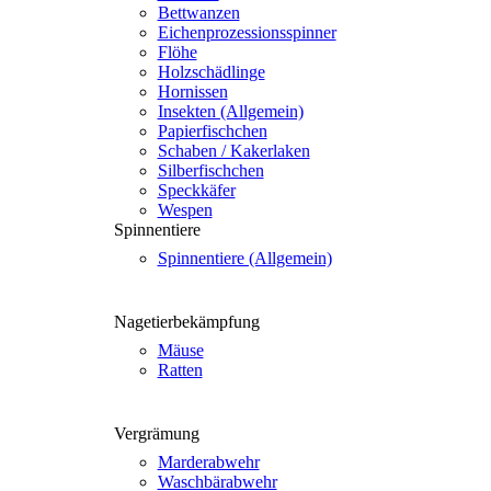
Bett­wan­zen
Eichen­pro­zes­si­ons­spin­ner
Flö­he
Holz­schäd­lin­ge
Hor­nis­sen
Insek­ten (all­ge­mein)
Papier­fisch­chen
Scha­ben / Kaker­la­ken
Sil­ber­fisch­chen
Speck­kä­fer
Wes­pen
Spin­nen­tie­re
Spin­nen­tie­re (all­ge­mein)
Nage­tier­be­kämp­fung
Mäu­se
Rat­ten
Ver­grä­mung
Mar­der­ab­wehr
Wasch­bär­ab­wehr