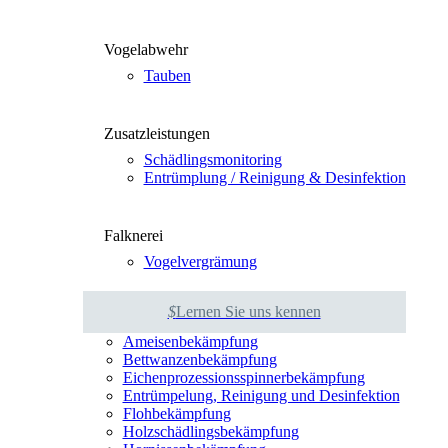
Vogel­ab­wehr
Tau­ben
Zusatz­leis­tun­gen
Schäd­lings­mo­ni­to­ring
Ent­rümp­lung / Rei­ni­gung & Des­in­fek­ti­on
Falk­ne­rei
Vogel­ver­grä­mung
$
Ler­nen Sie uns ken­nen
Amei­sen­be­kämp­fung
Bett­wan­zen­be­kämp­fung
Eichen­pro­zes­si­ons­spin­ner­be­kämp­fung
Ent­rüm­pe­lung, Rei­ni­gung und Des­in­fek­ti­on
Floh­be­kämp­fung
Holz­schäd­lings­be­kämp­fung