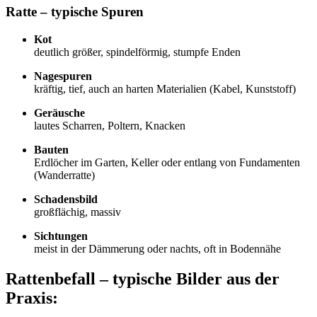
Rat­te – typi­sche Spu­ren
Kot
deut­lich grö­ßer, spin­del­för­mig, stump­fe Enden
Nage­spu­ren
kräf­tig, tief, auch an har­ten Mate­ria­li­en (Kabel, Kunst­stoff)
Geräu­sche
lau­tes Schar­ren, Pol­tern, Kna­cken
Bau­ten
Erd­lö­cher im Gar­ten, Kel­ler oder ent­lang von Fun­da­men­ten
(Wan­der­rat­te)
Scha­dens­bild
groß­flä­chig, mas­siv
Sich­tun­gen
meist in der Däm­me­rung oder nachts, oft in Boden­nä­he
Rat­ten­be­fall – typi­sche Bil­der aus der
Pra­xis: