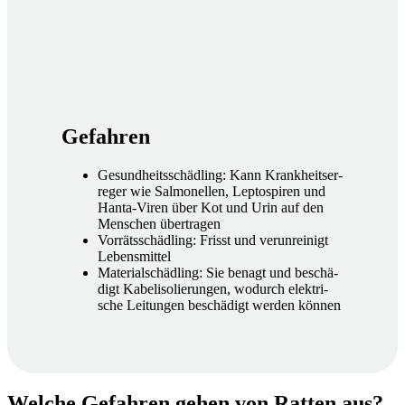
Gefah­ren
Gesund­heits­schäd­ling: Kann Krank­heits­er­
re­ger wie Sal­mo­nel­len, Lep­to­spi­ren und
Han­ta-Viren über Kot und Urin auf den
Men­schen über­tra­gen
Vor­räts­schäd­ling: Frisst und ver­un­rei­nigt
Lebens­mit­tel
Mate­ri­al­schäd­ling: Sie benagt und beschä­
digt Kabel­iso­lie­run­gen, wodurch elek­tri­
sche Lei­tun­gen beschä­digt wer­den kön­nen
Wel­che Gefah­ren gehen von Rat­ten aus?