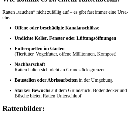
Rat­ten „tau­chen“ nicht zufäl­lig auf – es gibt fast immer eine Ursa­
che:
Offe­ne oder beschä­dig­te Kanal­an­schlüs­se
Undich­te Kel­ler, Fens­ter oder Lüf­tungs­öff­nun­gen
Fut­ter­quel­len im Gar­ten
(Tier­fut­ter, Vogel­fut­ter, offe­ne Müll­ton­nen, Kom­post)
Nach­bar­schaft
Rat­ten hal­ten sich nicht an Grund­stücks­gren­zen
Bau­stel­len oder Abriss­ar­bei­ten
in der Umge­bung
Star­ker Bewuchs
auf dem Grund­stück. Boden­de­cker und
Büsche bie­ten Rat­ten Unter­schlupf
Rat­ten­bil­der: