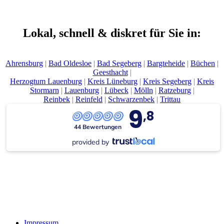
Lokal, schnell & dis­kret für Sie in:
Ahrens­burg
|
Bad Oldes­loe
|
Bad Sege­berg
|
Barg­te­he­i­de
|
Büchen
|
Geest­hacht
|
Her­zog­tum Lau­en­burg
|
Kreis Lüne­burg
|
Kreis Sege­berg
|
Kreis
Stor­marn
|
Lau­en­burg
|
Lübeck
|
Mölln
|
Rat­ze­burg
|
Rein­bek
|
Rein­feld
|
Schwar­zen­bek
|
Tritt­au
9
,8
44 Bewertungen
provided by
Impres­sum