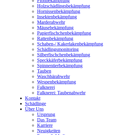
Floh­be­kämp­fung
Holz­schäd­lings­be­kämp­fung
Hor­nis­sen­be­kämp­fung
Insek­ten­be­kämp­fung
Mar­der­ab­wehr
Mäu­se­be­kämp­fung
Papier­fisch­chen­be­kämp­fung
Rat­ten­be­kämp­fung
Scha­­­ben-/ Kaker­la­ken­be­kämp­fung
Schäd­lings­mo­ni­to­ring
Sil­ber­fisch­chen­be­kämp­fung
Speck­kä­fer­be­kämp­fung
Spin­nen­tier­be­kämp­fung
Tau­ben
Wasch­bär­ab­wehr
Wes­pen­be­kämp­fung
Falk­ne­rei
Falk­ne­rei: Tau­ben­ab­wehr
Kon­takt
Schäd­lin­ge
Über Uns
Ursprung
Das Team
Kar­rie­re
Neu­ig­kei­ten