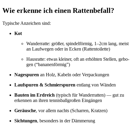
Wie erken­ne ich einen Rat­ten­be­fall?
Typi­sche Anzei­chen sind:
Kot
Wan­der­rat­te: grö­ßer, spin­del­för­mig, 1–2cm lang, meist
an Lauf­we­gen oder in Ecken (Rat­ten­toi­let­te)
Haus­rat­te: etwas klei­ner, oft an erhöh­ten Stel­len, gebo­
gen (“bana­nen­för­mig”)
Nage­spu­ren
an Holz, Kabeln oder Ver­pa­ckun­gen
Lauf­spu­ren & Schmier­spu­ren
ent­lang von Wän­den
Bau­ten im Erd­reich
(typisch für Wan­der­rat­ten) — gut zu
erken­nen an ihren ten­nis­ball­gro­ßen Ein­gän­gen
Geräu­sche
, vor allem nachts (Schar­ren, Krat­zen)
Sich­tun­gen
, beson­ders in der Däm­me­rung