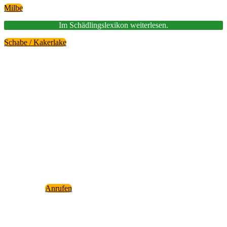
Mil­be
Im Schäd­lings­le­xi­kon wei­ter­le­sen.
Scha­be / Kaker­la­ke
Kos­ten­über­nah­me durch Ver­si­
che­run­gen
Häu­fig über­nimmt die Wohn­ge­bäu­de­ver­si­che­rung od
die Haus­rats­ver­si­che­rung die Kos­ten für eine Schäd­
lings­be­kämp­fung
Anru­fen