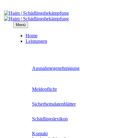
Menü
Home
Leis­tun­gen
Aus­nah­me­ge­neh­mi­gung
Mel­de­pflicht
Sicher­heits­da­ten­blät­ter
Schäd­lings­le­xi­kon
Kon­takt