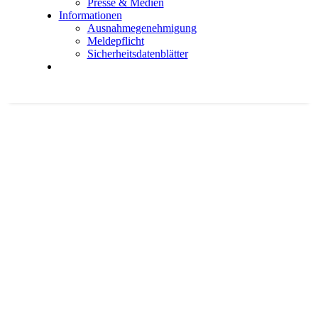
Pres­se & Medi­en
Infor­ma­tio­nen
Aus­nah­me­ge­neh­mi­gung
Mel­de­pflicht
Sicher­heits­da­ten­blät­ter
Rat­te
(Rat­tus nor­ve­gi­cus)