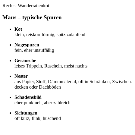
Rechts: Wan­der­rat­ten­kot
Maus – typi­sche Spu­ren
Kot
klein, reis­korn­för­mig, spitz zulau­fend
Nage­spu­ren
fein, eher unauf­fäl­lig
Geräu­sche
lei­ses Trip­peln, Rascheln, meist nachts
Nes­ter
aus Papier, Stoff, Dämm­ma­te­ri­al, oft in Schrän­ken, Zwi­schen­
de­cken oder Dach­bö­den
Scha­dens­bild
eher punk­tu­ell, aber zahl­reich
Sich­tun­gen
oft kurz, flink, huschend