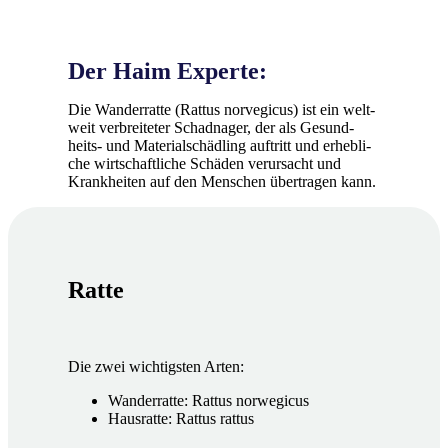
Der Haim Exper­te:
Die Wan­der­rat­te (Rat­tus nor­ve­gi­cus) ist ein welt­
weit ver­brei­te­ter Schad­na­ger, der als Gesund­
heits- und Mate­ri­al­schäd­ling auf­tritt und erheb­li­
che wirt­schaft­li­che Schä­den ver­ur­sacht und
Krank­hei­ten auf den Men­schen über­tra­gen kann.
Rat­te
Die zwei wich­tigs­ten Arten:
Wan­der­rat­te: Rat­tus nor­we­gi­cus
Haus­rat­te: Rat­tus rat­tus