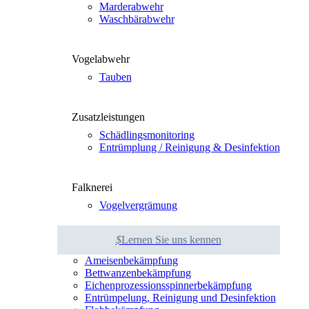
Mar­der­ab­wehr
Wasch­bär­ab­wehr
Vogel­ab­wehr
Tau­ben
Zusatz­leis­tun­gen
Schäd­lings­mo­ni­to­ring
Ent­rümp­lung / Rei­ni­gung & Des­in­fek­ti­on
Falk­ne­rei
Vogel­ver­grä­mung
$
Ler­nen Sie uns ken­nen
Amei­sen­be­kämp­fung
Bett­wan­zen­be­kämp­fung
Eichen­pro­zes­si­ons­spin­ner­be­kämp­fung
Ent­rüm­pe­lung, Rei­ni­gung und Des­in­fek­ti­on