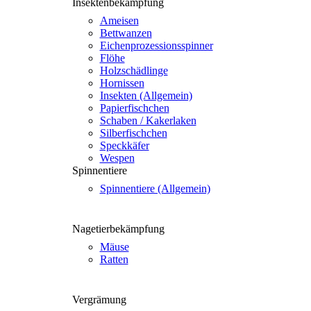
Insek­ten­be­kämp­fung
Amei­sen
Bett­wan­zen
Eichen­pro­zes­si­ons­spin­ner
Flö­he
Holz­schäd­lin­ge
Hor­nis­sen
Insek­ten (all­ge­mein)
Papier­fisch­chen
Scha­ben / Kaker­la­ken
Sil­ber­fisch­chen
Speck­kä­fer
Wes­pen
Spin­nen­tie­re
Spin­nen­tie­re (all­ge­mein)
Nage­tier­be­kämp­fung
Mäu­se
Rat­ten
Ver­grä­mung