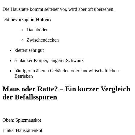
Die Haus­rat­te kommt sel­te­ner vor, wird aber oft über­se­hen.
lebt bevor­zugt
in Höhen:
Dach­bö­den
Zwi­schen­de­cken
klet­tert sehr gut
schlan­ker Kör­per, län­ge­rer Schwanz
häu­fi­ger in älte­ren Gebäu­den oder land­wirt­schaft­li­chen
Betrie­ben
Maus oder Rat­te? – Ein kur­zer Ver­gleich
der Befalls­spu­ren
Oben: Spitz­maus­kot
Links: Haus­rat­ten­kot