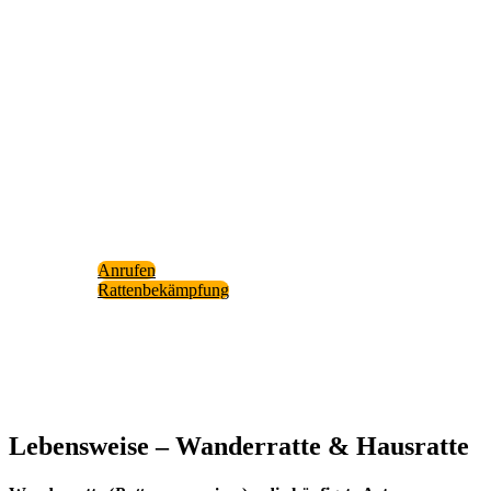
Haben Sie Pro­ble­me mit Rat­ten
Wenn Sie einen Befall ver­mu­ten oder bestä­tigt haben,
hel­fen wir Ihnen ger­ne pro­fes­sio­nell wei­ter! Ein­fach
anru­fen und Ter­min sichern!
Mehr Infor­ma­ti­on zu unse­rer Leis­tung: “Rat­ten­be­kä
fung” fin­den Sie auf unse­rer Web­site.
Anru­fen
Rat­ten­be­kämp­fung
Lebens­wei­se – Wan­der­rat­te & Haus­rat­te