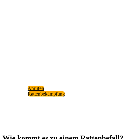
Haben Sie Pro­ble­me mit Rat­ten
Wenn Sie einen Befall ver­mu­ten oder bestä­tigt haben,
hel­fen wir Ihnen ger­ne pro­fes­sio­nell wei­ter! Ein­fach
anru­fen und Ter­min sichern!
Mehr Infor­ma­ti­on zu unse­rer Leis­tung: “Rat­ten­be­kä
fung” fin­den Sie auf unse­rer Web­site.
Anru­fen
Rat­ten­be­kämp­fung
Wie kommt es zu einem Rat­ten­be­fall?