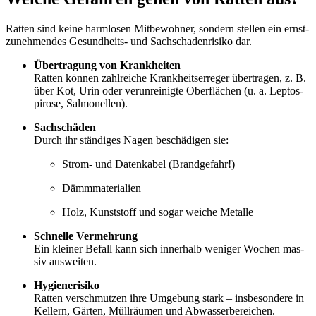
Rat­ten sind kei­ne harm­lo­sen Mit­be­woh­ner, son­dern stel­len ein ernst­
zu­neh­men­des Gesund­heits- und Sach­scha­den­ri­si­ko dar.
Über­tra­gung von Krank­hei­ten
Rat­ten kön­nen zahl­rei­che Krank­heits­er­re­ger über­tra­gen, z. B.
über Kot, Urin oder ver­un­rei­nig­te Ober­flä­chen (u. a. Lep­tos­
pi­ro­se, Sal­mo­nel­len).
Sach­schä­den
Durch ihr stän­di­ges Nagen beschä­di­gen sie:
Strom- und Daten­ka­bel (Brand­ge­fahr!)
Dämm­ma­te­ria­li­en
Holz, Kunst­stoff und sogar wei­che Metal­le
Schnel­le Ver­meh­rung
Ein klei­ner Befall kann sich inner­halb weni­ger Wochen mas­
siv aus­wei­ten.
Hygie­ne­ri­si­ko
Rat­ten ver­schmut­zen ihre Umge­bung stark – ins­be­son­de­re in
Kel­lern, Gär­ten, Müll­räu­men und Abwas­ser­be­rei­chen.