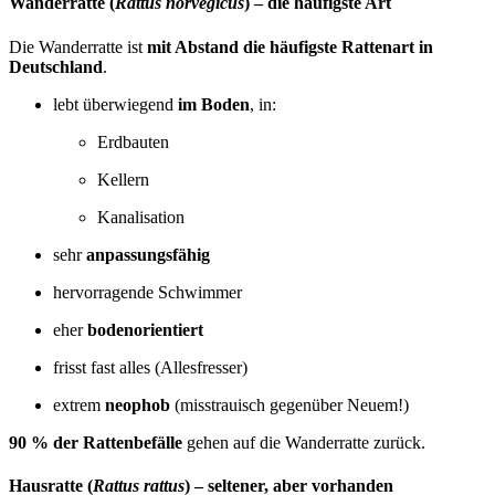
Wan­der­rat­te (
Rat­tus nor­ve­gi­cus
) – die häu­figs­te Art
Die Wan­der­rat­te ist
mit Abstand die häu­figs­te Rat­ten­art in
Deutsch­land
.
lebt über­wie­gend
im Boden
, in:
Erd­bau­ten
Kel­lern
Kana­li­sa­ti­on
sehr
anpas­sungs­fä­hig
her­vor­ra­gen­de Schwim­mer
eher
boden­ori­en­tiert
frisst fast alles (Alles­fres­ser)
extrem
neo­phob
(miss­trau­isch gegen­über Neu­em!)
90 % der Rat­ten­be­fäl­le
gehen auf die Wan­der­rat­te zurück.
Haus­rat­te (
Rat­tus rat­tus
) – sel­te­ner, aber vor­han­den