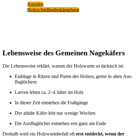
Anru­fen
Holz­schäd­ling­be­kämp­fung
Lebens­wei­se des Gemei­nen Nage­kä­fers
Die Lebens­wei­se erklärt, war­um der Holz­wurm so tückisch ist:
Eiab­la­ge in Rit­zen und Poren des Hol­zes, ger­ne in alten Aus­
flug­lö­chern
Lar­ven leben ca. 2–4 Jah­re im Holz
In die­ser Zeit ent­ste­hen die Fraß­gän­ge
Der adul­te Käfer lebt nur weni­ge Wochen
Die Aus­flug­lö­cher ent­ste­hen erst ganz am Ende
Des­halb wird ein Holz­wurm­be­fall oft
erst ent­deckt, wenn der