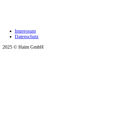
Impres­sum
Daten­schutz
2025 © Haim GmbH