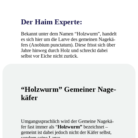
Der Haim Exper­te:
Bekannt unter dem Namen “Holz­wurm”, han­delt
es sich hier um die Lar­ve des gemei­nen Nage­kä­
fers (Anobi­um punc­ta­tum). Die­se frisst sich über
Jah­re hin­weg durch Holz und schreckt dabei
selbst vor Eiche nicht zurück.
“Holz­wurm” Gemei­ner Nage­
kä­fer
Umgangs­sprach­lich wird der Gemei­ne Nage­kä­
fer fast immer als “
Holz­wurm”
bezeich­net –
gemeint ist dabei jedoch nicht der Käfer selbst,
son­dern sei­ne Lar­ve.