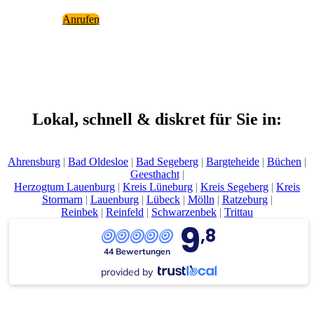
Anru­fen
Lokal, schnell & dis­kret für Sie in:
Ahrens­burg
|
Bad Oldes­loe
|
Bad Sege­berg
|
Barg­te­he­i­de
|
Büchen
|
Geest­hacht
|
Her­zog­tum Lau­en­burg
|
Kreis Lüne­burg
|
Kreis Sege­berg
|
Kreis
Stor­marn
|
Lau­en­burg
|
Lübeck
|
Mölln
|
Rat­ze­burg
|
Rein­bek
|
Rein­feld
|
Schwar­zen­bek
|
Tritt­au
9
,8
44 Bewertungen
provided by