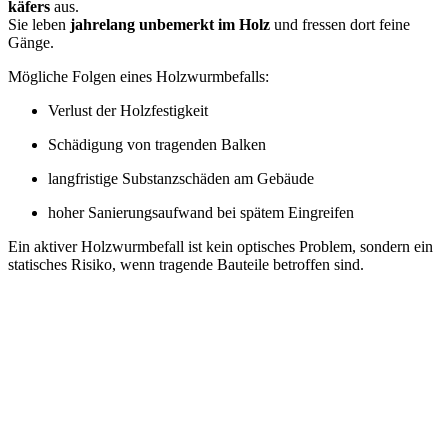
kä­fers
aus.
Sie leben
jah­re­lang unbe­merkt im Holz
und fres­sen dort fei­ne
Gän­ge.
Mög­li­che Fol­gen eines Holz­wurm­be­falls:
Ver­lust der Holz­fes­tig­keit
Schä­di­gung von tra­gen­den Bal­ken
lang­fris­ti­ge Sub­stanz­schä­den am Gebäu­de
hoher Sanie­rungs­auf­wand bei spä­tem Ein­grei­fen
Ein akti­ver Holz­wurm­be­fall ist kein opti­sches Pro­blem, son­dern ein
sta­ti­sches Risi­ko, wenn tra­gen­de Bau­tei­le betrof­fen sind.
Haben Sie Pro­ble­me mit dem
Holz­wurm?