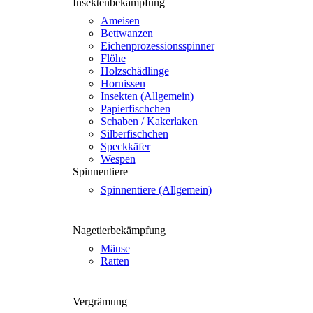
Insek­ten­be­kämp­fung
Amei­sen
Bett­wan­zen
Eichen­pro­zes­si­ons­spin­ner
Flö­he
Holz­schäd­lin­ge
Hor­nis­sen
Insek­ten (all­ge­mein)
Papier­fisch­chen
Scha­ben / Kaker­la­ken
Sil­ber­fisch­chen
Speck­kä­fer
Wes­pen
Spin­nen­tie­re
Spin­nen­tie­re (all­ge­mein)
Nage­tier­be­kämp­fung
Mäu­se
Rat­ten
Ver­grä­mung