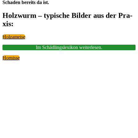
Scha­den bereits da ist.
Holz­wurm – typi­sche Bil­der aus der Pra­
xis:
Holz­amei­se
Im Schäd­lings­le­xi­kon wei­ter­le­sen.
Hor­nis­se
Kos­ten­über­nah­me durch Ver­si­
che­run­gen
Häu­fig über­nimmt die Wohn­ge­bäu­de­ver­si­che­rung od
die Haus­rats­ver­si­che­rung die Kos­ten für eine Schäd­
lings­be­kämp­fung