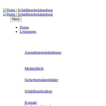
Menü
Home
Leis­tun­gen
Aus­nah­me­ge­neh­mi­gung
Mel­de­pflicht
Sicher­heits­da­ten­blät­ter
Schäd­lings­le­xi­kon
Kon­takt