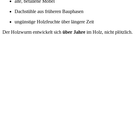
alte, befal­le­ne Möbel
Dach­stüh­le aus frü­he­ren Bau­pha­sen
ungüns­ti­ge Holz­feuch­te über län­ge­re Zeit
Der Holz­wurm ent­wi­ckelt sich
über Jah­re
im Holz, nicht plötz­lich.
Haben Sie Pro­ble­me mit dem
Holz­wurm?
Wenn Sie einen Befall ver­mu­ten oder bestä­tigt haben,
hel­fen wir Ihnen ger­ne pro­fes­sio­nell wei­ter! Ein­fach
anru­fen und Ter­min sichern!
Mehr Infor­ma­ti­on zu unse­rer Leis­tung: “Holz­schäd­li
be­kämp­fung” fin­den Sie auf unse­rer Web­site.