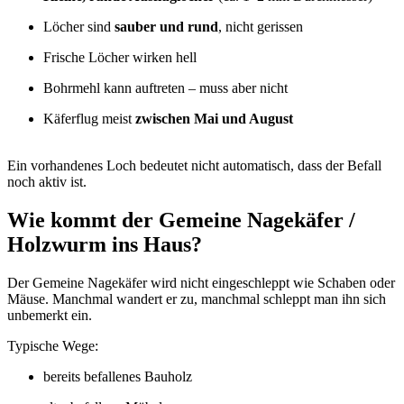
Löcher sind
sau­ber und rund
, nicht geris­sen
Fri­sche Löcher wir­ken hell
Bohr­mehl kann auf­tre­ten – muss aber nicht
Käfer­flug meist
zwi­schen Mai und August
Ein vor­han­de­nes Loch bedeu­tet nicht auto­ma­tisch, dass der Befall
noch aktiv ist.
Wie kommt der Gemei­ne Nage­kä­fer /
Holz­wurm ins Haus?
Der Gemei­ne Nage­kä­fer wird nicht ein­ge­schleppt wie Scha­ben oder
Mäu­se. Manch­mal wan­dert er zu, manch­mal schleppt man ihn sich
unbe­merkt ein.
Typi­sche Wege:
bereits befal­le­nes Bau­holz