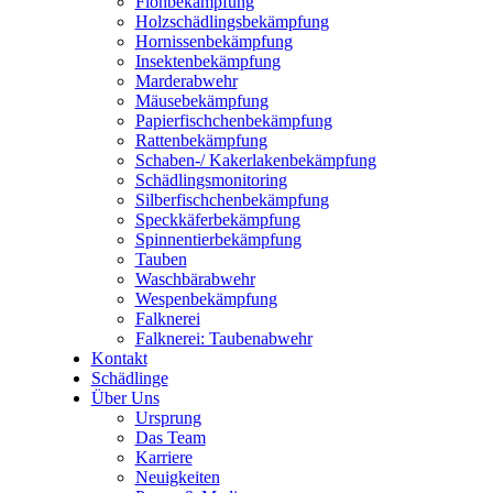
Floh­be­kämp­fung
Holz­schäd­lings­be­kämp­fung
Hor­nis­sen­be­kämp­fung
Insek­ten­be­kämp­fung
Mar­der­ab­wehr
Mäu­se­be­kämp­fung
Papier­fisch­chen­be­kämp­fung
Rat­ten­be­kämp­fung
Scha­­­ben-/ Kaker­la­ken­be­kämp­fung
Schäd­lings­mo­ni­to­ring
Sil­ber­fisch­chen­be­kämp­fung
Speck­kä­fer­be­kämp­fung
Spin­nen­tier­be­kämp­fung
Tau­ben
Wasch­bär­ab­wehr
Wes­pen­be­kämp­fung
Falk­ne­rei
Falk­ne­rei: Tau­ben­ab­wehr
Kon­takt
Schäd­lin­ge
Über Uns
Ursprung
Das Team
Kar­rie­re
Neu­ig­kei­ten