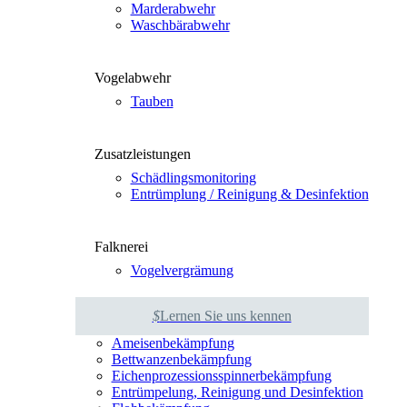
Mar­der­ab­wehr
Wasch­bär­ab­wehr
Vogel­ab­wehr
Tau­ben
Zusatz­leis­tun­gen
Schäd­lings­mo­ni­to­ring
Ent­rümp­lung / Rei­ni­gung & Des­in­fek­ti­on
Falk­ne­rei
Vogel­ver­grä­mung
$
Ler­nen Sie uns ken­nen
Amei­sen­be­kämp­fung
Bett­wan­zen­be­kämp­fung
Eichen­pro­zes­si­ons­spin­ner­be­kämp­fung
Ent­rüm­pe­lung, Rei­ni­gung und Des­in­fek­ti­on