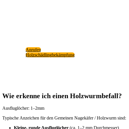
Wenn Sie einen Befall ver­mu­ten oder bestä­tigt haben,
hel­fen wir Ihnen ger­ne pro­fes­sio­nell wei­ter! Ein­fach
anru­fen und Ter­min sichern!
Mehr Infor­ma­ti­on zu unse­rer Leis­tung: “Holz­schäd­li
be­kämp­fung” fin­den Sie auf unse­rer Web­site.
Anru­fen
Holz­schäd­ling­be­kämp­fung
Wie erken­ne ich einen Holz­wurm­be­fall?
Aus­flug­lö­cher: 1–2mm
Typi­sche Anzei­chen für den Gemei­nen Nage­kä­fer / Holz­wurm sind:
Klei­ne, run­de Aus­flug­lö­cher
(ca. 1–2 mm Durch­mes­ser)