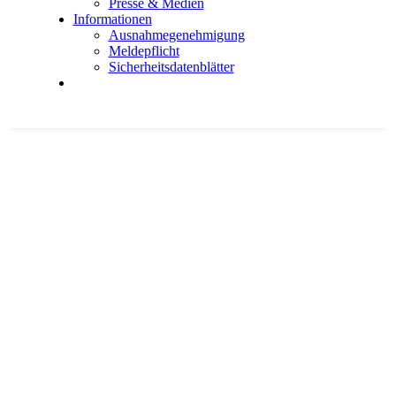
Pres­se & Medi­en
Infor­ma­tio­nen
Aus­nah­me­ge­neh­mi­gung
Mel­de­pflicht
Sicher­heits­da­ten­blät­ter
Holz­wurm
(Anobi­um punc­ta­tum)