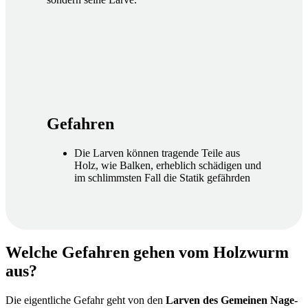
Gefah­ren
Die Lar­ven kön­nen tra­gen­de Tei­le aus
Holz, wie Bal­ken, erheb­lich schä­di­gen und
im schlimms­ten Fall die Sta­tik gefähr­den
Wel­che Gefah­ren gehen vom Holz­wurm
aus?
Die eigent­li­che Gefahr geht von den
Lar­ven des Gemei­nen Nage­